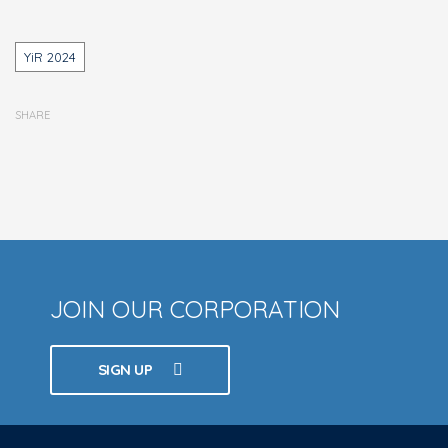
Tags
YiR 2024
SHARE
JOIN OUR CORPORATION
SIGN UP