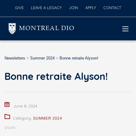
GIVE
LEAVE A LEGACY
JOIN
APPLY
CONTACT
MONTREAL DIO
Newsletters
>
Summer 2024
>
Bonne retraite Alyson!
Bonne retraite Alyson!
June 8, 2024
Category:
SUMMER 2024
SHARE