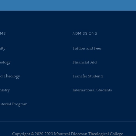
AMS
ADMISSIONS
nity
Tuition and Fees
eology
Financial Aid
ed Theology
Transfer Students
nistry
International Students
utorial Program
Copyright © 2020-2023 Montreal Diocesan Theological College.