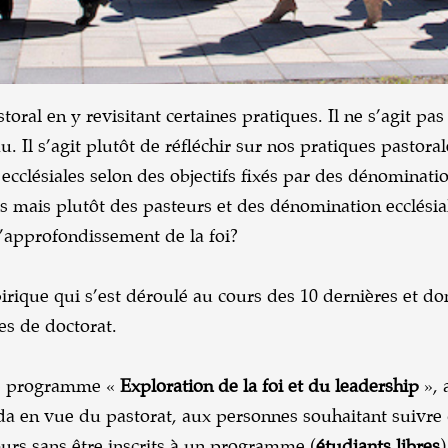
toral en y revisitant certaines pratiques. Il ne s’agit 
l s’agit plutôt de réfléchir sur nos pratiques pastorale
clésiales selon des objectifs fixés par des dénominatio
s mais plutôt des pasteurs et des dénomination ecclésial
d’approfondissement de la foi?
rique qui s’est déroulé au cours des 10 dernières et don
es de doctorat.
 le programme «
Exploration de la foi et du leadership
», 
da en vue du pastorat, aux personnes souhaitant suivre 
ours sans être inscrits à un programme (
étudiants libres
)