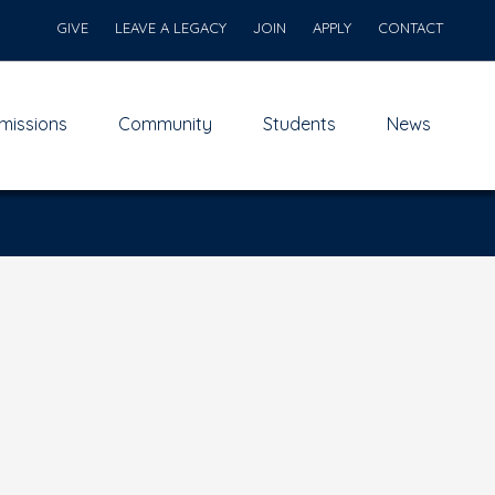
GIVE
LEAVE A LEGACY
JOIN
APPLY
CONTACT
missions
Community
Students
News