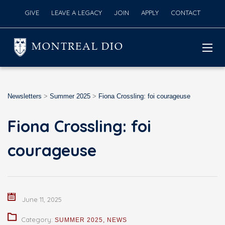
GIVE
LEAVE A LEGACY
JOIN
APPLY
CONTACT
MONTREAL DIO
Newsletters
>
Summer 2025
>
Fiona Crossling: foi courageuse
Fiona Crossling: foi
courageuse
June 11, 2025
Category:
SUMMER 2025
,
NEWS