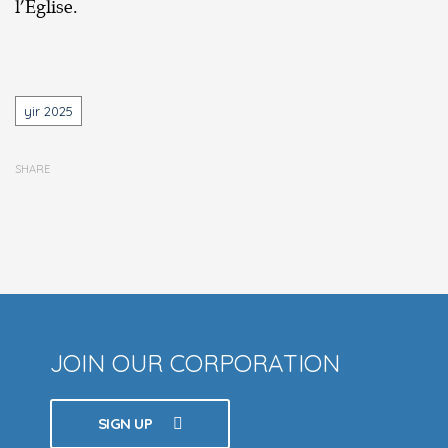
l’Église.
Tags
yir 2025
SHARE
JOIN OUR CORPORATION
SIGN UP