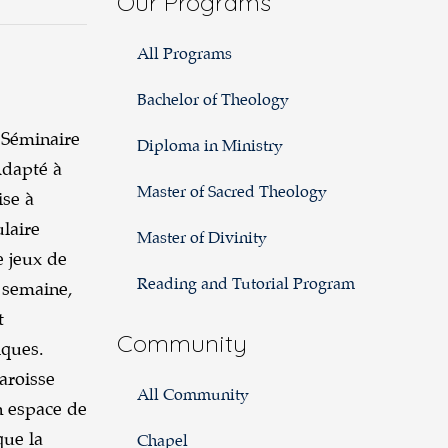
Our Programs
Un
modèle
All Programs
de
Bachelor of Theology
vulnérabilité
gracieuse
 Séminaire
Diploma in Ministry
:
Adapté à
Master of Sacred Theology
le
ise à
français
ulaire
Master of Divinity
pour
e jeux de
Reading and Tutorial Program
le
e semaine,
ministère
t
Community
iques.
paroisse
All Community
n espace de
que la
Chapel