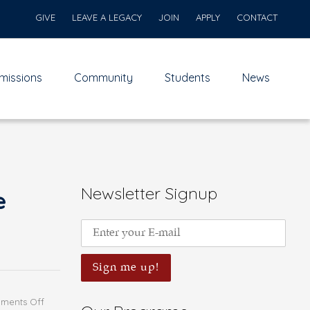
GIVE
LEAVE A LEGACY
JOIN
APPLY
CONTACT
missions
Community
Students
News
Newsletter Signup
e
on
ments Off