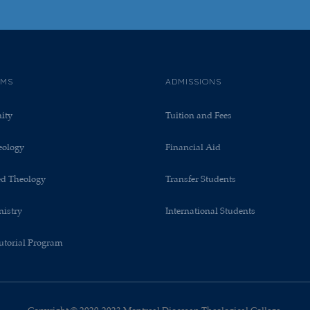
AMS
ADMISSIONS
nity
Tuition and Fees
eology
Financial Aid
ed Theology
Transfer Students
nistry
International Students
utorial Program